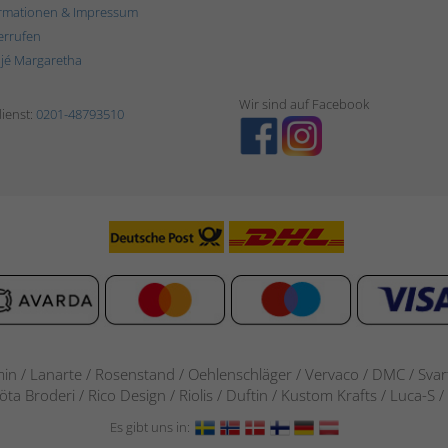
rmationen & Impressum
errufen
ljé Margaretha
Wir sind auf Facebook
ienst:
0201-48793510
in / Lanarte / Rosenstand /
Oehlenschläger / Vervaco / DMC / Svarta
göta Broderi / Rico Design / Riolis / Duftin / Kustom Krafts / Luca
Es gibt uns in: