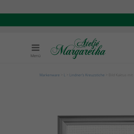
Menü
Markenware
>
L
>
Lindner's Kreuzstiche
> Bild Kaktus mi