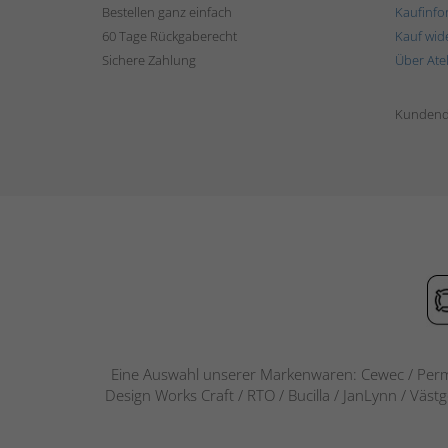
Bestellen ganz einfach
Kaufinfo
60 Tage Rückgaberecht
Kauf wid
Sichere Zahlung
Über Ate
Kundend
Eine Auswahl unserer Markenwaren: Cewec / Perm
Design Works Craft / RTO / Bucilla / JanLynn / Väst