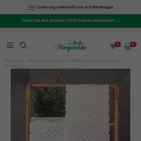
Lieferung innerhalb von 4–8 Werktagen
Füllen Sie den Sommer mit kreativen Momenten →
0
0
Stickereien
>
Weihnachtsstickereien
>
Weihnachtsdecken & Läufer
>
Hardangerläufer Weiße Blumen