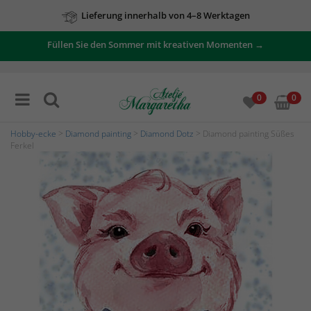
Lieferung innerhalb von 4–8 Werktagen
Füllen Sie den Sommer mit kreativen Momenten →
0
0
Hobby-ecke
>
Diamond painting
>
Diamond Dotz
> Diamond painting Süßes
Ferkel