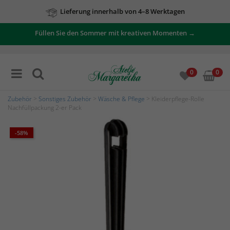
Lieferung innerhalb von 4–8 Werktagen
Füllen Sie den Sommer mit kreativen Momenten →
0
0
Zubehör
>
Sonstiges Zubehör
>
Wäsche & Pflege
> Kleiderpflege-Rolle
Nachfüllpackung 2-er Pack
-58%