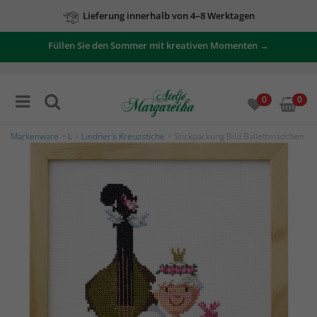
Lieferung innerhalb von 4–8 Werktagen
Füllen Sie den Sommer mit kreativen Momenten →
0
0
Markenware
>
L
>
Lindner's Kreuzstiche
> Stickpackung Bild Ballettmädchen