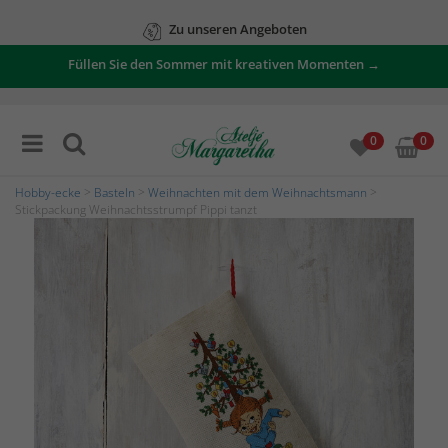
Zu unseren Angeboten
Füllen Sie den Sommer mit kreativen Momenten →
0
0
Hobby-ecke
>
Basteln
>
Weihnachten mit dem Weihnachtsmann
>
Stickpackung Weihnachtsstrumpf Pippi tanzt