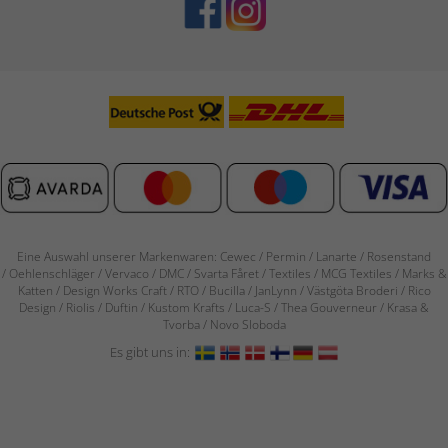
Eine Auswahl unserer Markenwaren: Cewec / Permin / Lanarte / Rosenstand
/
Oehlenschläger / Vervaco / DMC / Svarta Fåret / Textiles / MCG Textiles / Marks &
Katten / Design Works Craft / RTO / Bucilla / JanLynn / Västgöta Broderi / Rico
Design / Riolis / Duftin / Kustom Krafts / Luca-S / Thea Gouverneur / Krasa &
Tvorba / Novo Sloboda
Es gibt uns in: