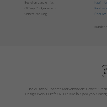
Bestellen ganz einfach
Kaufinfo
60 Tage Rückgaberecht
Kauf wid
Sichere Zahlung
Über Ate
Kundend
Eine Auswahl unserer Markenwaren: Cewec / Perm
Design Works Craft / RTO / Bucilla / JanLynn / Väst