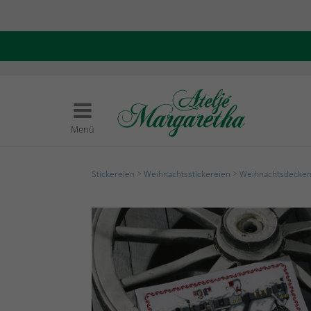
Menü
Stickereien
>
Weihnachtsstickereien
>
Weihnachtsdecken