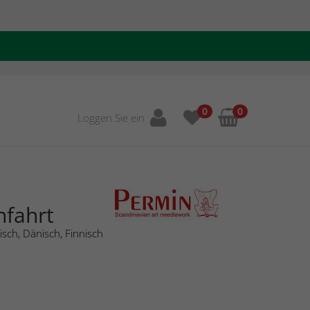
0
0
Loggen Sie ein
nfahrt
sch, Dänisch, Finnisch