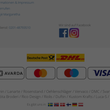
rmationen & Impressum
errufen
ljé Margaretha
Wir sind auf Facebook
ienst:
0201-48793510
in / Lanarte / Rosenstand /
Oehlenschläger / Vervaco / DMC / Svarta
göta Broderi / Rico Design / Riolis / Duftin / Kustom Krafts / Luca
Es gibt uns in: