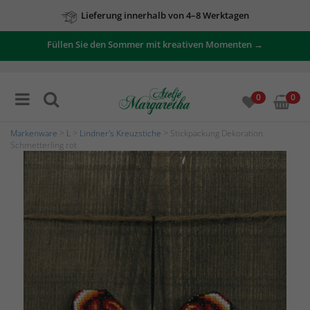
Lieferung innerhalb von 4–8 Werktagen
Füllen Sie den Sommer mit kreativen Momenten →
0
0
Markenware
>
L
>
Lindner's Kreuzstiche
> Stickpackung Dekoration
Schmetterling rot