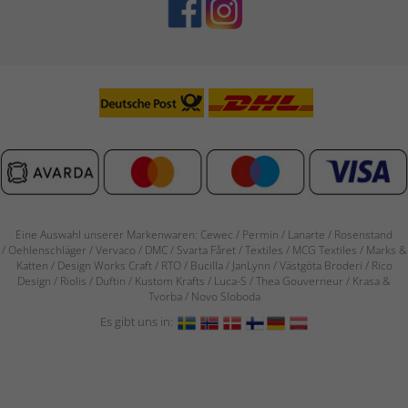
Eine Auswahl unserer Markenwaren: Cewec / Permin / Lanarte / Rosenstand
/
Oehlenschläger / Vervaco / DMC / Svarta Fåret / Textiles / MCG Textiles / Marks &
Katten / Design Works Craft / RTO / Bucilla / JanLynn / Västgöta Broderi / Rico
Design / Riolis / Duftin / Kustom Krafts / Luca-S / Thea Gouverneur / Krasa &
Tvorba / Novo Sloboda
Es gibt uns in: