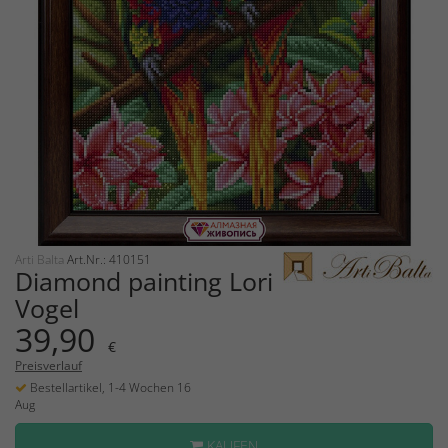
Arti Balta
Art.Nr.: 410151
Diamond painting Lori
Vogel
39,90
€
Preisverlauf
Bestellartikel, 1-4 Wochen 16
Aug
KAUFEN