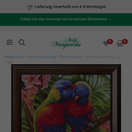
Lieferung innerhalb von 4–8 Werktagen
Füllen Sie den Sommer mit kreativen Momenten →
0
0
Hobby-ecke
>
Diamond painting
>
Diamond Dotz
> Diamond painting Lori
Vogel