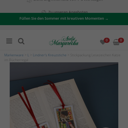
Zu unseren Angeboten
Füllen Sie den Sommer mit kreativen Momenten →
0
0
Markenware
>
L
>
Lindner's Kreuzstiche
> Stickpackung Lesezeichen Katze
im Bücherregal