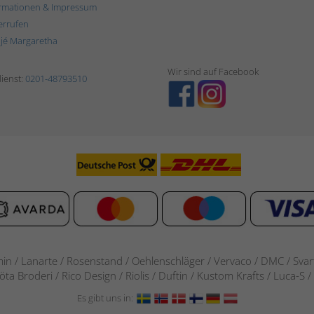
rmationen & Impressum
errufen
ljé Margaretha
Wir sind auf Facebook
ienst:
0201-48793510
in / Lanarte / Rosenstand /
Oehlenschläger / Vervaco / DMC / Svarta
göta Broderi / Rico Design / Riolis / Duftin / Kustom Krafts / Luca
Es gibt uns in: