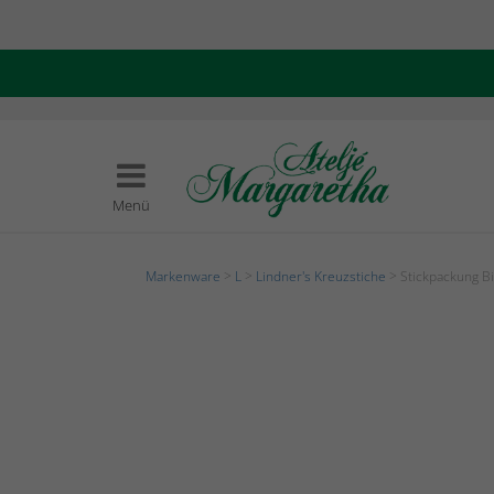
Menü
Markenware
>
L
>
Lindner's Kreuzstiche
> Stickpackung B