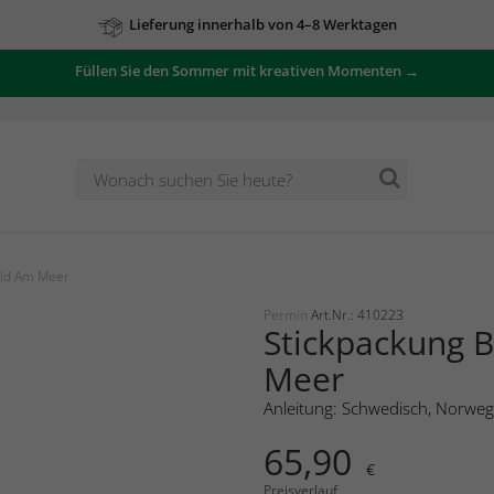
Lieferung innerhalb von 4–8 Werktagen
Füllen Sie den Sommer mit kreativen Momenten →
ild Am Meer
Permin
Art.Nr.: 410223
Stickpackung B
Meer
Anleitung: Schwedisch, Norweg
65,90
€
Preisverlauf