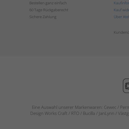
Bestellen ganz einfach
Kaufinfo
60 Tage Rückgaberecht
Kauf wid
Sichere Zahlung
Über Ate
Kundend
Eine Auswahl unserer Markenwaren: Cewec / Perm
Design Works Craft / RTO / Bucilla / JanLynn / Väst