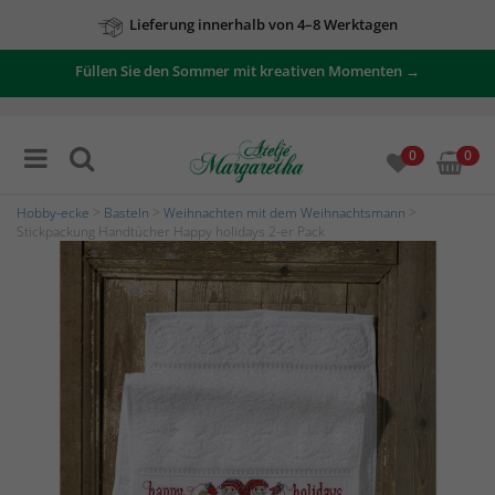
Lieferung innerhalb von 4–8 Werktagen
Füllen Sie den Sommer mit kreativen Momenten →
0
0
Hobby-ecke
>
Basteln
>
Weihnachten mit dem Weihnachtsmann
>
Stickpackung Handtücher Happy holidays 2-er Pack