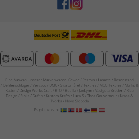
Eine Auswahl unserer Markenwaren: Cewec / Permin / Lanarte / Rosenstand
/
Oehlenschläger / Vervaco / DMC / Svarta Fåret / Textiles / MCG Textiles / Marks &
Katten / Design Works Craft / RTO / Bucilla / JanLynn / Västgöta Broderi / Rico
Design / Riolis / Duftin / Kustom Krafts / Luca-S / Thea Gouverneur / Krasa &
Tvorba / Novo Sloboda
Es gibt uns in: