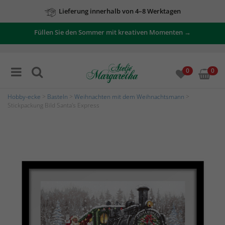
Lieferung innerhalb von 4–8 Werktagen
Füllen Sie den Sommer mit kreativen Momenten →
0
0
Hobby-ecke
>
Basteln
>
Weihnachten mit dem Weihnachtsmann
>
Stickpackung Bild Santa's Express