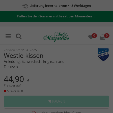
Lieferung innerhalb von 4–8 Werktagen
Füllen Sie den Sommer mit kreativen Momenten →
0
0
Vervaco
Art.Nr.: 412825
Westie kissen
Anleitung: Schwedisch, Englisch und
Deutsch.
44,90
€
Preisverlauf
Ausverkauft
KAUFEN
Zu den Favoriten hinzufügen