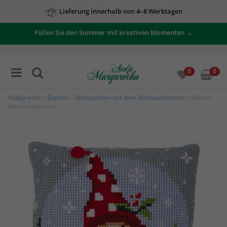
Lieferung innerhalb von 4–8 Werktagen
Füllen Sie den Sommer mit kreativen Momenten →
0
0
Hobby-ecke
>
Basteln
>
Weihnachten mit dem Weihnachtsmann
> Kissen
Weihnachtsmann