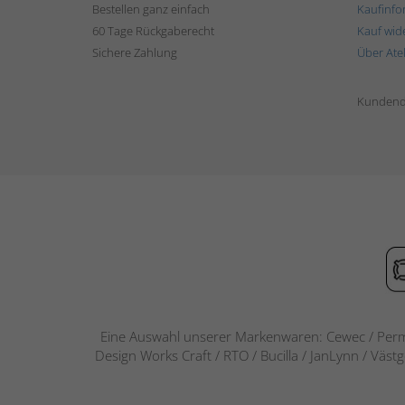
Bestellen ganz einfach
Kaufinfo
60 Tage Rückgaberecht
Kauf wid
Sichere Zahlung
Über Ate
Kundend
Eine Auswahl unserer Markenwaren: Cewec / Perm
Design Works Craft / RTO / Bucilla / JanLynn / Väst