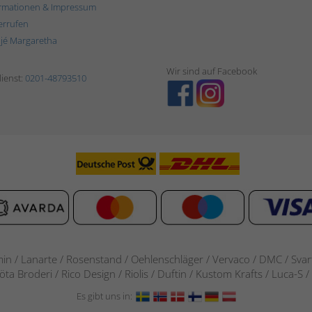
rmationen & Impressum
errufen
ljé Margaretha
Wir sind auf Facebook
ienst:
0201-48793510
in / Lanarte / Rosenstand /
Oehlenschläger / Vervaco / DMC / Svarta
göta Broderi / Rico Design / Riolis / Duftin / Kustom Krafts / Luca
Es gibt uns in: