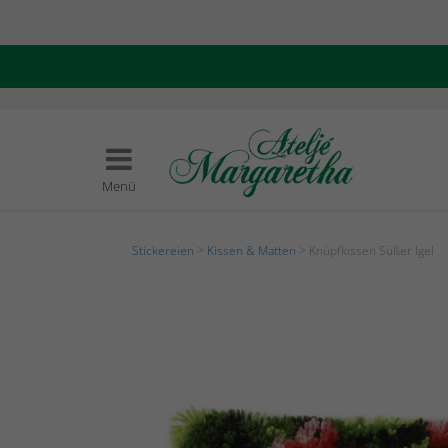
Menü
Stickereien
>
Kissen & Matten
> Knüpfkissen Süßer Igel