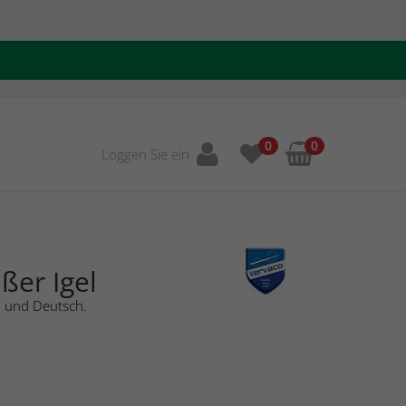
0
0
Loggen Sie ein
ßer Igel
h und Deutsch.