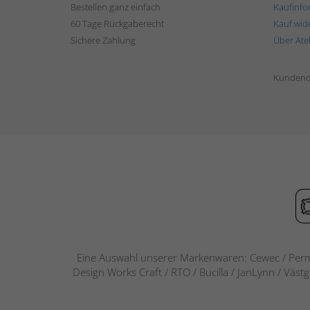
Bestellen ganz einfach
Kaufinfo
60 Tage Rückgaberecht
Kauf wid
Sichere Zahlung
Über Ate
Kundend
Eine Auswahl unserer Markenwaren: Cewec / Perm
Design Works Craft / RTO / Bucilla / JanLynn / Väst