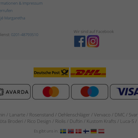
rmationen & Impressum
errufen
ljé Margaretha
Wir sind auf Facebook
ienst:
0201-48793510
in / Lanarte / Rosenstand /
Oehlenschläger / Vervaco / DMC / Svarta
göta Broderi / Rico Design / Riolis / Duftin / Kustom Krafts / Luca
Es gibt uns in: