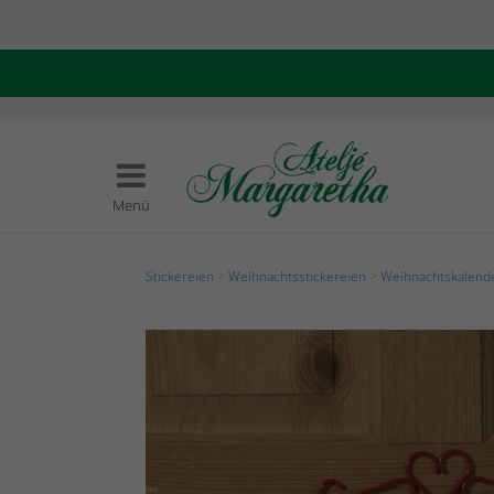
Menü
Stickereien
>
Weihnachtsstickereien
>
Weihnachtskalend