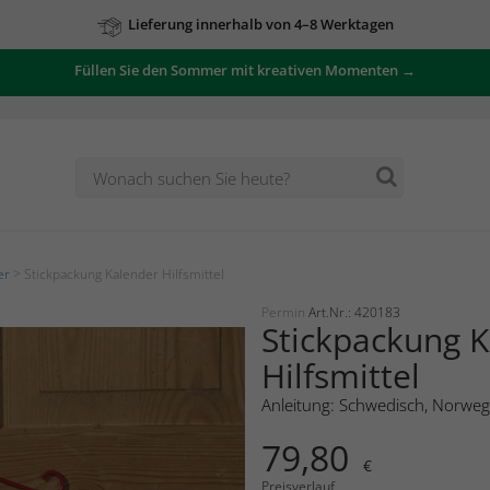
Lieferung innerhalb von 4–8 Werktagen
Füllen Sie den Sommer mit kreativen Momenten →
Zu unseren Angeboten
er
> Stickpackung Kalender Hilfsmittel
Permin
Art.Nr.: 420183
Stickpackung 
Hilfsmittel
Anleitung: Schwedisch, Norweg
79,80
€
Preisverlauf