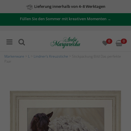
Lieferung innerhalb von 4–8 Werktagen
Zu unseren Angeboten
Füllen Sie den Sommer mit kreativen Momenten →
0
0
Markenware
>
L
>
Lindner's Kreuzstiche
> Stickpackung Bild Das perfekte
Paar