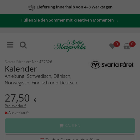
Lieferung innerhalb von 4–8 Werktagen
Füllen Sie den Sommer mit kreativen Momenten →
0
0
Svarta Fåret
Art.Nr.: 427526
Kalender
Anleitung: Schwedisch, Dänisch,
Norwegisch, Finnisch und Deutsch.
27,50
€
Preisverlauf
Ausverkauft
KAUFEN
Zu den Favoriten hinzufügen