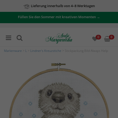
Lieferung innerhalb von 4–8 Werktagen
Füllen Sie den Sommer mit kreativen Momenten →
0
0
Markenware
>
L
>
Lindner's Kreuzstiche
> Stickpackung Bild Always Help