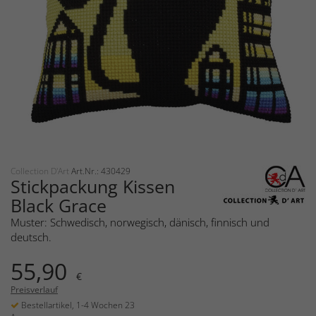
Collection D'Art
Art.Nr.: 430429
Stickpackung Kissen
Black Grace
Muster: Schwedisch, norwegisch, dänisch, finnisch und
deutsch.
55,90
€
Preisverlauf
Bestellartikel, 1-4 Wochen 23