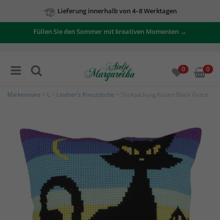
Lieferung innerhalb von 4–8 Werktagen
Füllen Sie den Sommer mit kreativen Momenten →
0
0
Markenware
>
L
>
Lindner's Kreuzstiche
> Stickpackung Kissen Black Grace