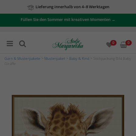
Lieferung innerhalb von 4–8 Werktagen
Füllen Sie den Sommer mit kreativen Momenten →
0
0
Garn & Musterpakete
>
Musterpaket
>
Baby & Kind
> Stickpackung Bild Baby
Giraffe