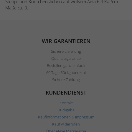
Stepp- und Knötchenstichen auf weißem Aida 6,4 Kä./cm.
Maße ca. 3...
WIR GARANTIEREN
Sichere Lieferung
Qualitätsgarantie
Bestellen ganz einfach
60 Tage Rückgaberecht
Sichere Zahlung
KUNDENDIENST
Kontakt
Rückgabe
Kaufinformationen & Impressum
Kauf widerrufen
Über Ateljé Margaretha