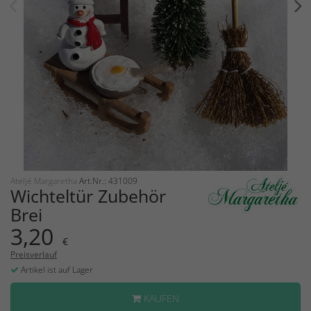
Ateljé Margaretha
Art.Nr.: 431009
Wichteltür Zubehör
Brei
3,20
€
Preisverlauf
Artikel ist auf Lager
KAUFEN