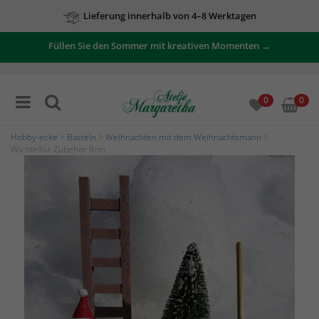
Lieferung innerhalb von 4–8 Werktagen
Füllen Sie den Sommer mit kreativen Momenten →
0
0
Hobby-ecke
>
Basteln
>
Weihnachten mit dem Weihnachtsmann
>
Wichteltür Zubehör Brei