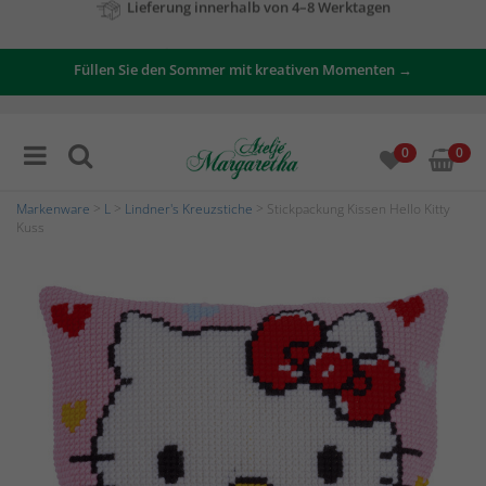
Zu unseren Angeboten
Füllen Sie den Sommer mit kreativen Momenten →
0
0
Markenware
>
L
>
Lindner's Kreuzstiche
> Stickpackung Kissen Hello Kitty
Kuss