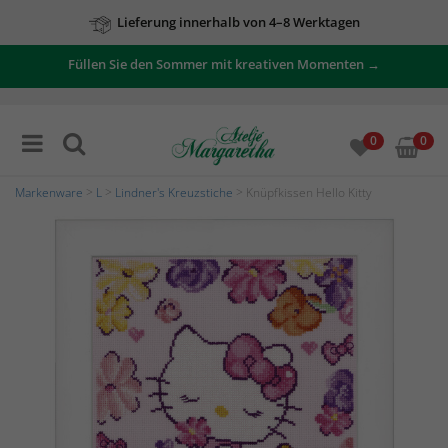
Lieferung innerhalb von 4–8 Werktagen
Füllen Sie den Sommer mit kreativen Momenten →
0
0
Markenware
>
L
>
Lindner's Kreuzstiche
> Knüpfkissen Hello Kitty