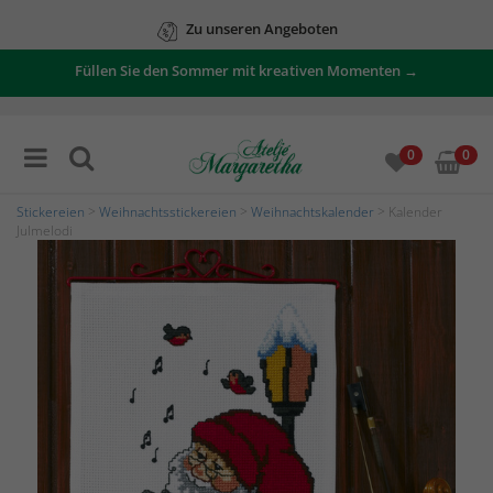
Zu unseren Angeboten
Füllen Sie den Sommer mit kreativen Momenten →
0
0
Stickereien
>
Weihnachtsstickereien
>
Weihnachtskalender
> Kalender
Julmelodi