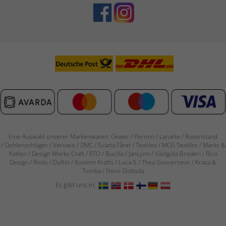
Eine Auswahl unserer Markenwaren: Cewec / Permin / Lanarte / Rosenstand
/
Oehlenschläger / Vervaco / DMC / Svarta Fåret / Textiles / MCG Textiles / Marks &
Katten / Design Works Craft / RTO / Bucilla / JanLynn / Västgöta Broderi / Rico
Design / Riolis / Duftin / Kustom Krafts / Luca-S / Thea Gouverneur / Krasa &
Tvorba / Novo Sloboda
Es gibt uns in: