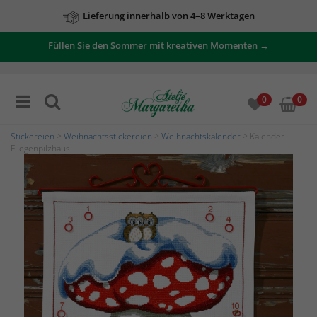
Lieferung innerhalb von 4–8 Werktagen
Füllen Sie den Sommer mit kreativen Momenten →
Zu unseren Angeboten
0
0
Stickereien
>
Weihnachtsstickereien
>
Weihnachtskalender
> Kalender
Fliegenpilzhaus