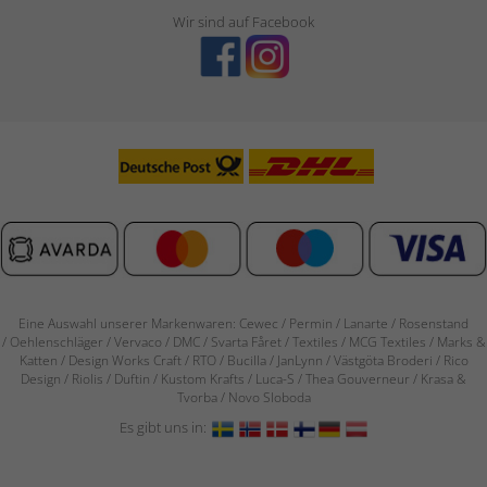
Wir sind auf Facebook
Eine Auswahl unserer Markenwaren: Cewec / Permin / Lanarte / Rosenstand
/
Oehlenschläger / Vervaco / DMC / Svarta Fåret / Textiles / MCG Textiles / Marks &
Katten / Design Works Craft / RTO / Bucilla / JanLynn / Västgöta Broderi / Rico
Design / Riolis / Duftin / Kustom Krafts / Luca-S / Thea Gouverneur / Krasa &
Tvorba / Novo Sloboda
Es gibt uns in: