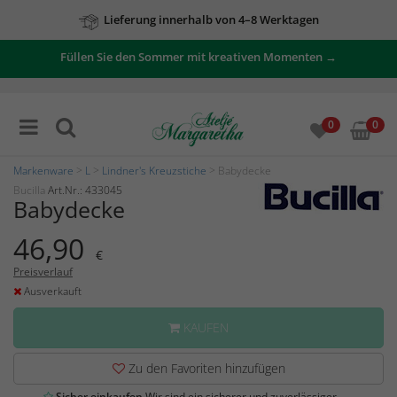
Lieferung innerhalb von 4–8 Werktagen
Füllen Sie den Sommer mit kreativen Momenten →
0
0
Markenware
>
L
>
Lindner's Kreuzstiche
> Babydecke
Bucilla
Art.Nr.: 433045
Babydecke
46,90
€
Preisverlauf
Ausverkauft
KAUFEN
Zu den Favoriten hinzufügen
Sicher einkaufen
Wir sind ein sicherer und zuverlässiger