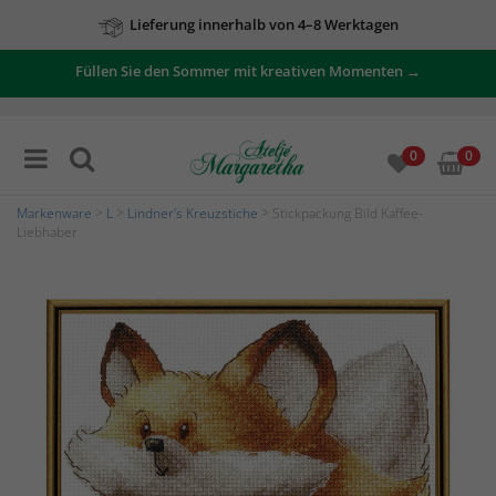
Lieferung innerhalb von 4–8 Werktagen
Füllen Sie den Sommer mit kreativen Momenten →
0
0
Markenware
>
L
>
Lindner's Kreuzstiche
> Stickpackung Bild Kaffee-
Liebhaber