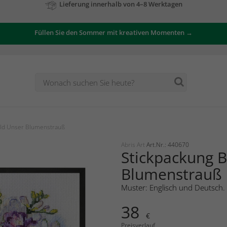
Zu unseren Angeboten
Füllen Sie den Sommer mit kreativen Momenten →
ild Unser Blumenstrauß
Abris Art
Art.Nr.: 440670
Stickpackung B
Blumenstrauß
Muster: Englisch und Deutsch.
38
€
Preisverlauf