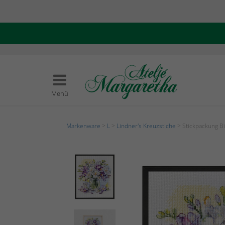
Menü
Markenware
>
L
>
Lindner's Kreuzstiche
> Stickpackung B