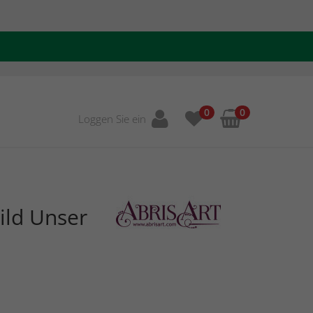
0
0
Loggen Sie ein
ild Unser