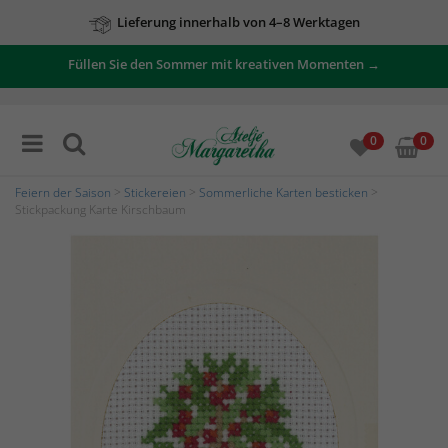
Lieferung innerhalb von 4–8 Werktagen
Füllen Sie den Sommer mit kreativen Momenten →
0
0
Feiern der Saison
>
Stickereien
>
Sommerliche Karten besticken
>
Stickpackung Karte Kirschbaum