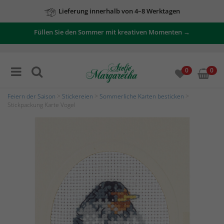
Lieferung innerhalb von 4–8 Werktagen
Füllen Sie den Sommer mit kreativen Momenten →
0
0
Feiern der Saison
>
Stickereien
>
Sommerliche Karten besticken
>
Stickpackung Karte Vogel