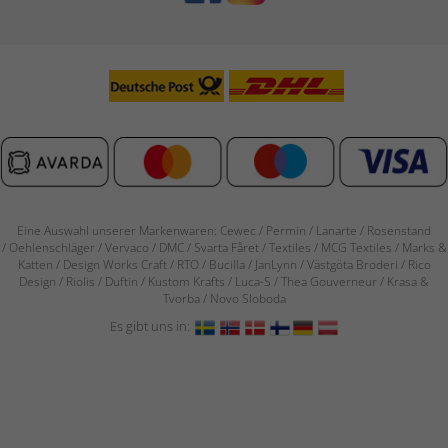
Eine Auswahl unserer Markenwaren: Cewec / Permin / Lanarte / Rosenstand
/
Oehlenschläger / Vervaco / DMC / Svarta Fåret / Textiles / MCG Textiles / Marks &
Katten / Design Works Craft / RTO / Bucilla / JanLynn / Västgöta Broderi / Rico
Design / Riolis / Duftin / Kustom Krafts / Luca-S / Thea Gouverneur / Krasa &
Tvorba / Novo Sloboda
Es gibt uns in: