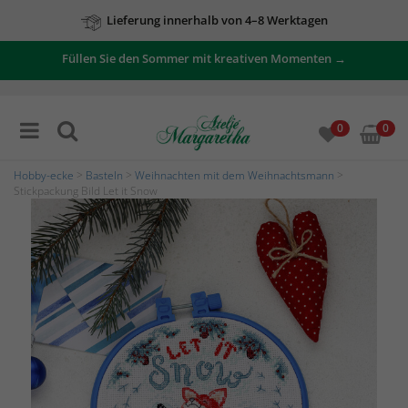
Lieferung innerhalb von 4–8 Werktagen
Füllen Sie den Sommer mit kreativen Momenten →
0
0
Hobby-ecke
>
Basteln
>
Weihnachten mit dem Weihnachtsmann
>
Stickpackung Bild Let it Snow