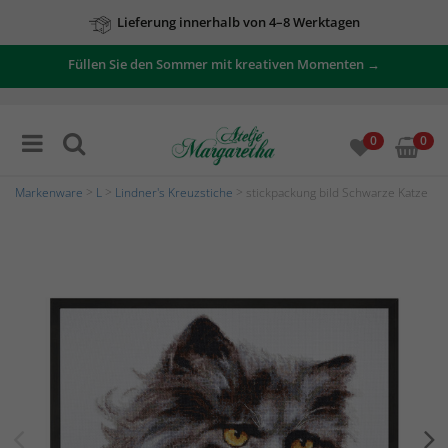
Lieferung innerhalb von 4–8 Werktagen
Füllen Sie den Sommer mit kreativen Momenten →
0
0
Markenware
>
L
>
Lindner's Kreuzstiche
> stickpackung bild Schwarze Katze