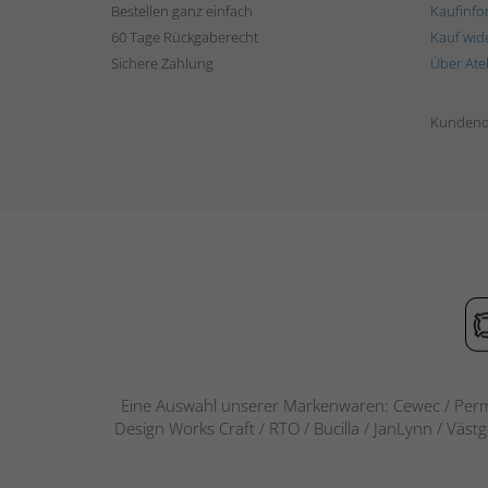
Bestellen ganz einfach
Kaufinfo
60 Tage Rückgaberecht
Kauf wid
Sichere Zahlung
Über Ate
Kundend
Eine Auswahl unserer Markenwaren: Cewec / Perm
Design Works Craft / RTO / Bucilla / JanLynn / Väst