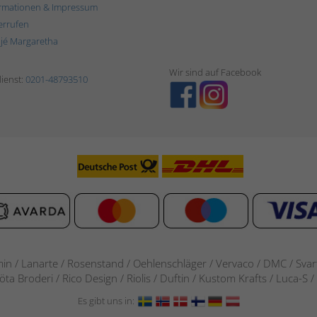
rmationen & Impressum
errufen
ljé Margaretha
Wir sind auf Facebook
ienst:
0201-48793510
in / Lanarte / Rosenstand /
Oehlenschläger / Vervaco / DMC / Svarta
göta Broderi / Rico Design / Riolis / Duftin / Kustom Krafts / Luca
Es gibt uns in: