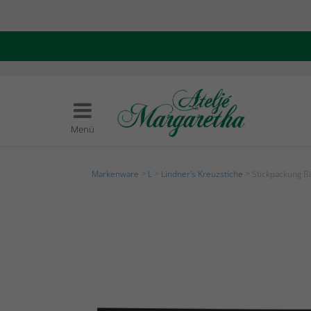
Menü
Markenware
>
L
>
Lindner's Kreuzstiche
> Stickpackung Bi