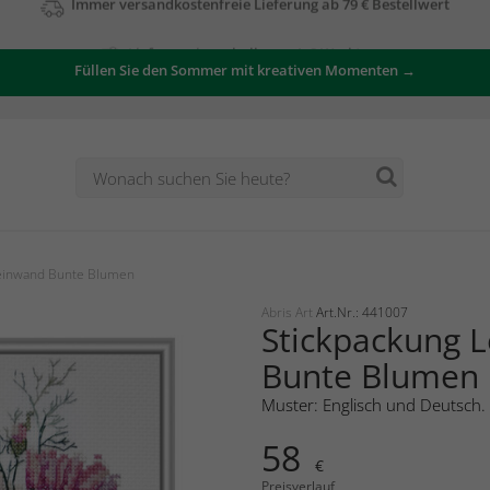
Lieferung innerhalb von 4–8 Werktagen
Füllen Sie den Sommer mit kreativen Momenten →
Leinwand Bunte Blumen
Abris Art
Art.Nr.: 441007
Stickpackung 
Bunte Blumen
Muster: Englisch und Deutsch.
58
€
Preisverlauf