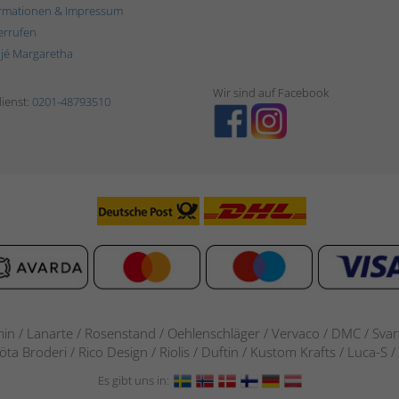
rmationen & Impressum
errufen
ljé Margaretha
Wir sind auf Facebook
ienst:
0201-48793510
in / Lanarte / Rosenstand /
Oehlenschläger / Vervaco / DMC / Svarta
göta Broderi / Rico Design / Riolis / Duftin / Kustom Krafts / Luca
Es gibt uns in: