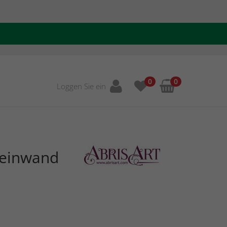
0
0
Loggen Sie ein
Leinwand