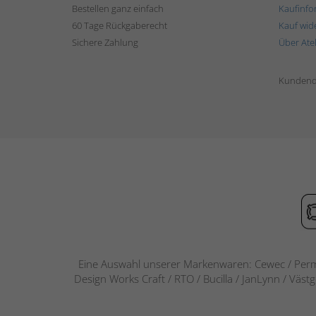
Bestellen ganz einfach
Kaufinfo
60 Tage Rückgaberecht
Kauf wid
Sichere Zahlung
Über Ate
Kundend
Eine Auswahl unserer Markenwaren: Cewec / Perm
Design Works Craft / RTO / Bucilla / JanLynn / Väst