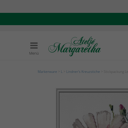
Menü
Markenware
>
L
>
Lindner's Kreuzstiche
> Stickpackung 