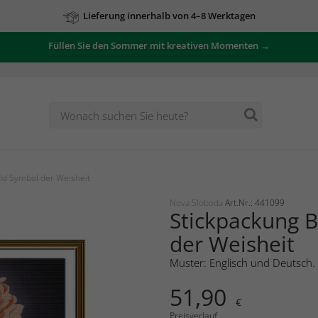
Lieferung innerhalb von 4–8 Werktagen
Füllen Sie den Sommer mit kreativen Momenten →
ild Symbol der Weisheit
Nova Sloboda
Art.Nr.: 441099
Stickpackung B
der Weisheit
Muster: Englisch und Deutsch.
51,90
€
Preisverlauf