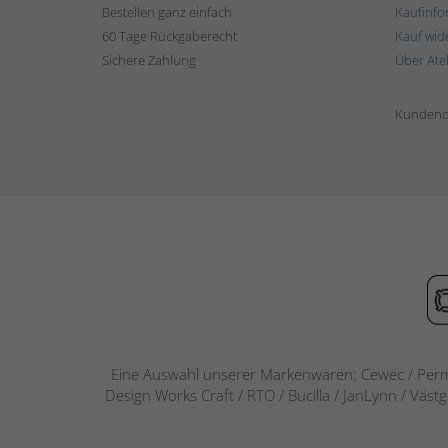
Bestellen ganz einfach
Kaufinfo
60 Tage Rückgaberecht
Kauf wid
Sichere Zahlung
Über Ate
Kundend
Eine Auswahl unserer Markenwaren: Cewec / Perm
Design Works Craft / RTO / Bucilla / JanLynn / Väst