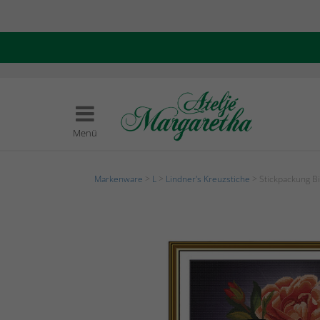
Menü
Markenware
>
L
>
Lindner's Kreuzstiche
> Stickpackung B