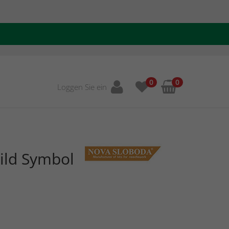
0
0
Loggen Sie ein
ild Symbol