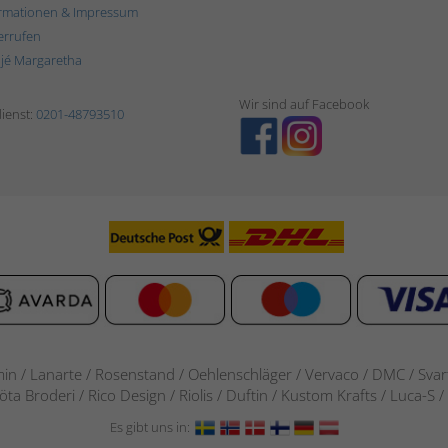
rmationen & Impressum
errufen
ljé Margaretha
Wir sind auf Facebook
ienst:
0201-48793510
in / Lanarte / Rosenstand /
Oehlenschläger / Vervaco / DMC / Svarta
göta Broderi / Rico Design / Riolis / Duftin / Kustom Krafts / Luca
Es gibt uns in: