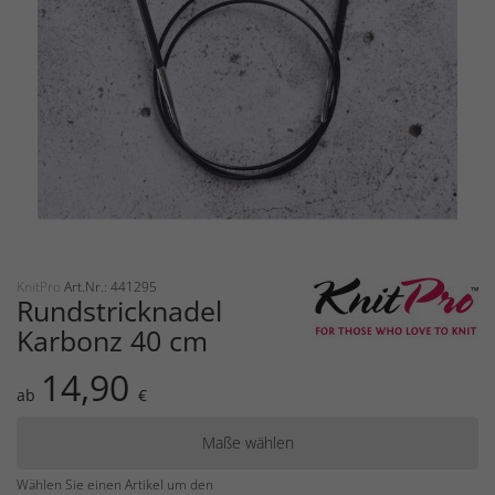
KnitPro
Art.Nr.: 441295
Rundstricknadel
Karbonz 40 cm
14,90
ab
€
Maße wählen
Wählen Sie einen Artikel um den