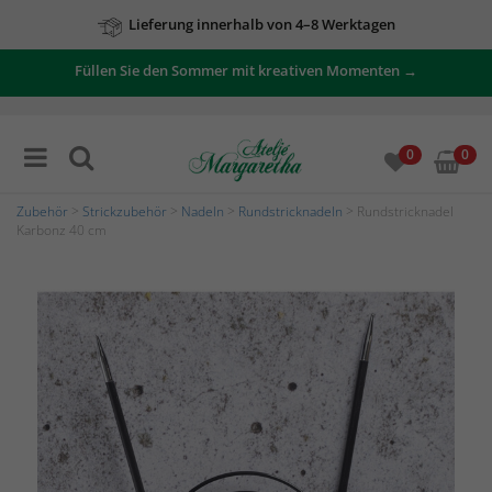
Lieferung innerhalb von 4–8 Werktagen
Füllen Sie den Sommer mit kreativen Momenten →
0
0
Zubehör
>
Strickzubehör
>
Nadeln
>
Rundstricknadeln
> Rundstricknadel
Karbonz 40 cm