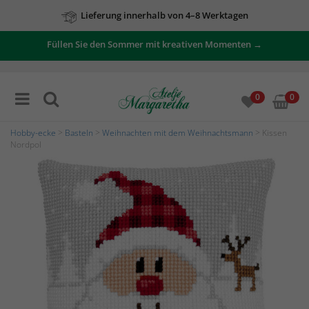
Lieferung innerhalb von 4–8 Werktagen
Füllen Sie den Sommer mit kreativen Momenten →
0
0
Hobby-ecke
>
Basteln
>
Weihnachten mit dem Weihnachtsmann
> Kissen
Nordpol