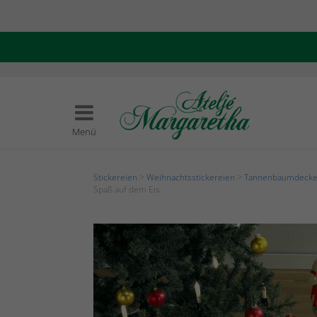
Menü
Stickereien
>
Weihnachtsstickereien
>
Tannenbaumdeck
Spaß auf dem Eis