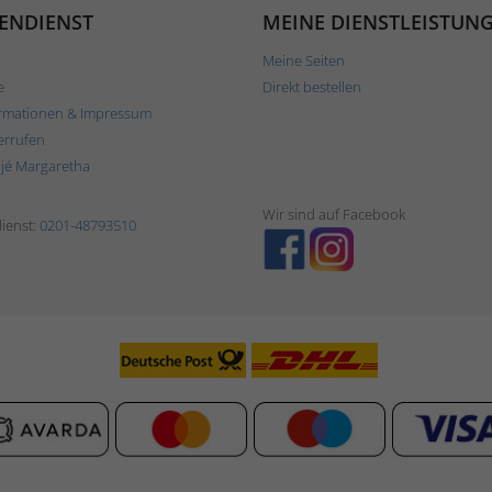
ENDIENST
MEINE DIENSTLEISTUN
Meine Seiten
e
Direkt bestellen
rmationen & Impressum
errufen
ljé Margaretha
Wir sind auf Facebook
ienst:
0201-48793510