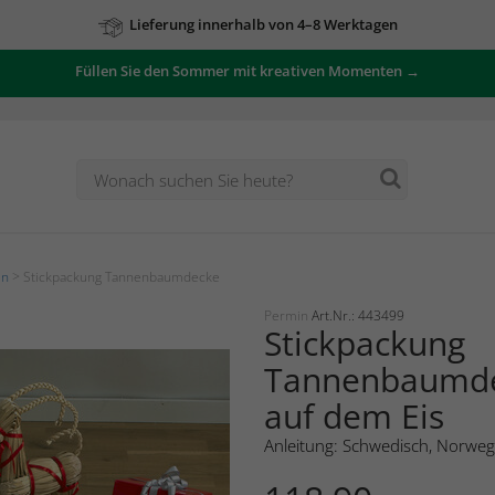
Lieferung innerhalb von 4–8 Werktagen
Füllen Sie den Sommer mit kreativen Momenten →
en
> Stickpackung Tannenbaumdecke
Permin
Art.Nr.: 443499
Stickpackung
Tannenbaumde
auf dem Eis
Anleitung: Schwedisch, Norweg