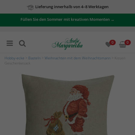
Lieferung innerhalb von 4–8 Werktagen
Füllen Sie den Sommer mit kreativen Momenten →
0
0
Hobby-ecke
>
Basteln
>
Weihnachten mit dem Weihnachtsmann
> Kissen
Geschenkesack