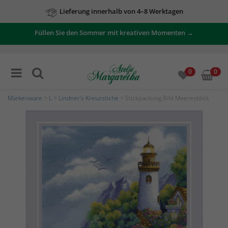
Lieferung innerhalb von 4–8 Werktagen
Füllen Sie den Sommer mit kreativen Momenten →
0
0
Markenware
>
L
>
Lindner's Kreuzstiche
> Stickpackung Bild Meeresblick