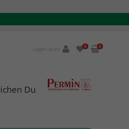
0
0
Loggen Sie ein
eichen Du