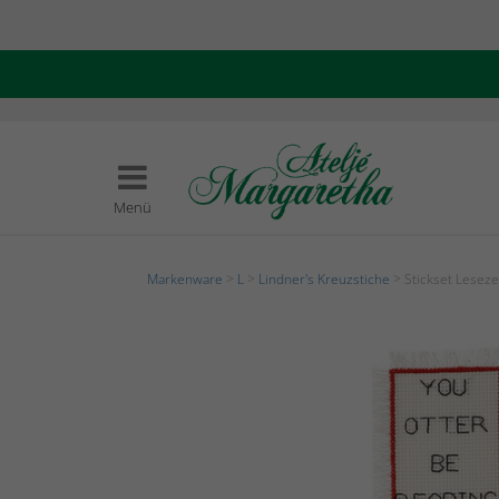
Menü
Markenware
>
L
>
Lindner's Kreuzstiche
> Stickset Leseze