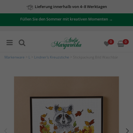
Lieferung innerhalb von 4–8 Werktagen
Füllen Sie den Sommer mit kreativen Momenten →
0
0
Markenware
>
L
>
Lindner's Kreuzstiche
> Stickpackung Bild Waschbär