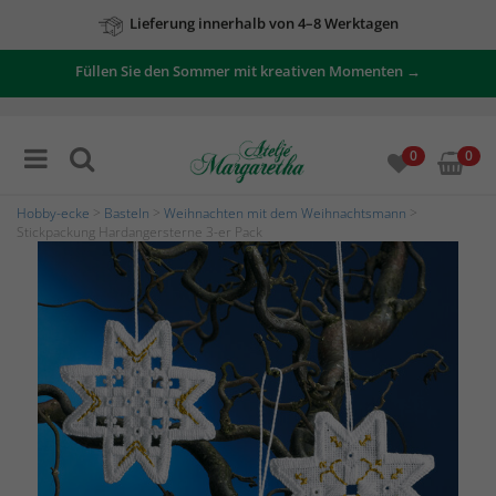
Lieferung innerhalb von 4–8 Werktagen
Zu unseren Angeboten
Füllen Sie den Sommer mit kreativen Momenten →
0
0
Hobby-ecke
>
Basteln
>
Weihnachten mit dem Weihnachtsmann
>
Stickpackung Hardangersterne 3-er Pack