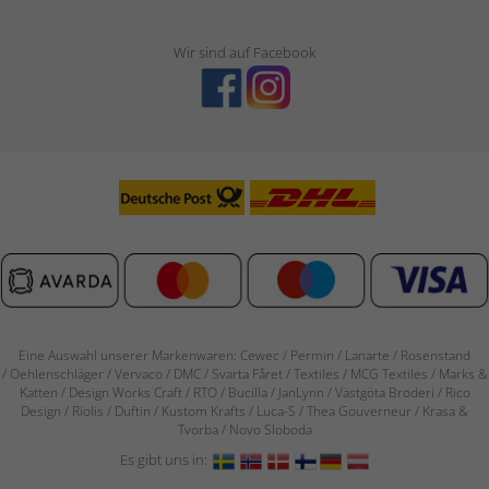
Wir sind auf Facebook
Eine Auswahl unserer Markenwaren: Cewec / Permin / Lanarte / Rosenstand
/
Oehlenschläger / Vervaco / DMC / Svarta Fåret / Textiles / MCG Textiles / Marks &
Katten / Design Works Craft / RTO / Bucilla / JanLynn / Västgöta Broderi / Rico
Design / Riolis / Duftin / Kustom Krafts / Luca-S / Thea Gouverneur / Krasa &
Tvorba / Novo Sloboda
Es gibt uns in: