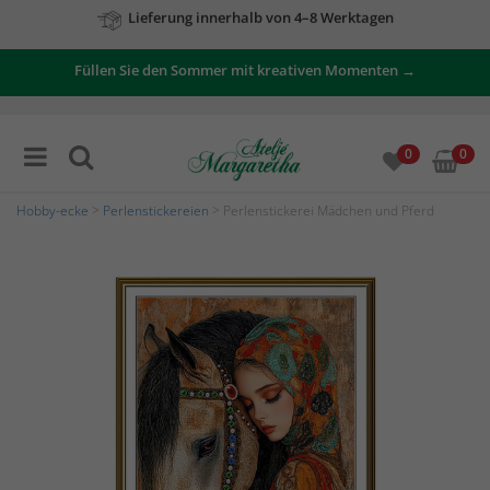
Zu unseren Angeboten
Füllen Sie den Sommer mit kreativen Momenten →
0
0
Hobby-ecke
>
Perlenstickereien
> Perlenstickerei Mädchen und Pferd