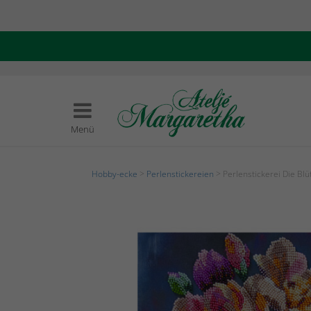
Menü
Hobby-ecke
>
Perlenstickereien
> Perlenstickerei Die Bl