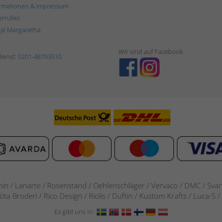
rmationen & Impressum
errufen
ljé Margaretha
Wir sind auf Facebook
ienst:
0201-48793510
in / Lanarte / Rosenstand /
Oehlenschläger / Vervaco / DMC / Svarta
göta Broderi / Rico Design / Riolis / Duftin / Kustom Krafts / Luca
Es gibt uns in: