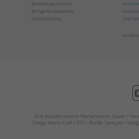
Bestellen ganz einfach
Kaufinfo
60 Tage Rückgaberecht
Kauf wid
Sichere Zahlung
Über Ate
Kundend
Eine Auswahl unserer Markenwaren: Cewec / Perm
Design Works Craft / RTO / Bucilla / JanLynn / Väst