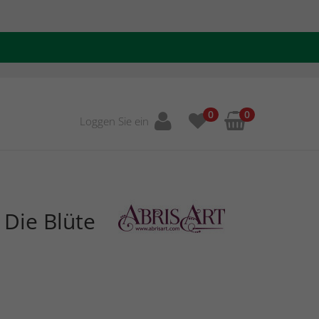
0
0
Loggen Sie ein
 Die Blüte