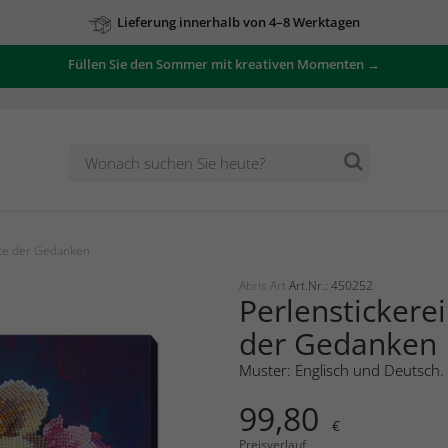
Lieferung innerhalb von 4–8 Werktagen
Füllen Sie den Sommer mit kreativen Momenten →
üte der Gedanken
Abris Art
Art.Nr.: 450252
Perlenstickerei
der Gedanken
Muster: Englisch und Deutsch.
99,80
€
Preisverlauf