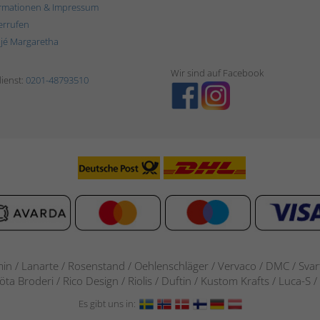
rmationen & Impressum
errufen
ljé Margaretha
Wir sind auf Facebook
ienst:
0201-48793510
in / Lanarte / Rosenstand /
Oehlenschläger / Vervaco / DMC / Svarta
göta Broderi / Rico Design / Riolis / Duftin / Kustom Krafts / Luca
Es gibt uns in: