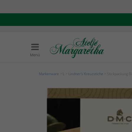
Menü
Markenware
>
L
>
Lindner's Kreuzstiche
> Stickpackung Bi