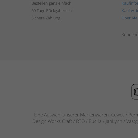
Bestellen ganz einfach
Kaufinfo
60 Tage Rückgaberecht
Kauf wid
Sichere Zahlung
Über Ate
Kundend
Eine Auswahl unserer Markenwaren: Cewec / Perm
Design Works Craft / RTO / Bucilla / JanLynn / Väst