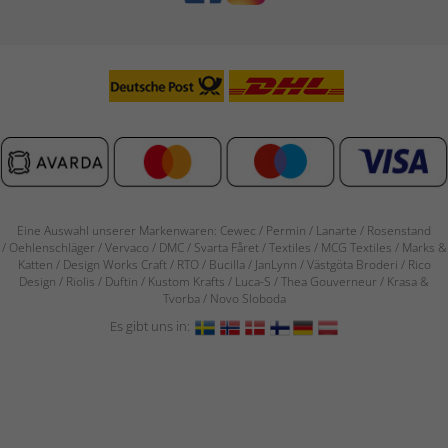
Eine Auswahl unserer Markenwaren: Cewec / Permin / Lanarte / Rosenstand
/
Oehlenschläger / Vervaco / DMC / Svarta Fåret / Textiles / MCG Textiles / Marks &
Katten / Design Works Craft / RTO / Bucilla / JanLynn / Västgöta Broderi / Rico
Design / Riolis / Duftin / Kustom Krafts / Luca-S / Thea Gouverneur / Krasa &
Tvorba / Novo Sloboda
Es gibt uns in: