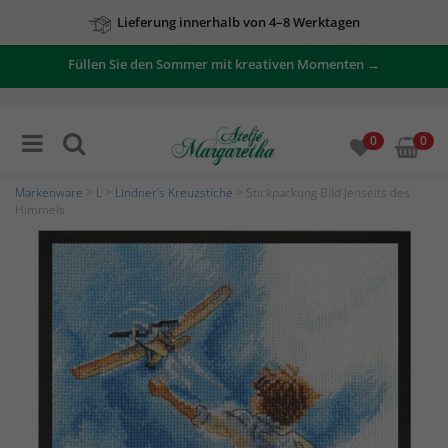
Lieferung innerhalb von 4–8 Werktagen
Füllen Sie den Sommer mit kreativen Momenten →
0
0
Markenware
>
L
>
Lindner's Kreuzstiche
> Stickpackung Bild Jenseits des
Himmels