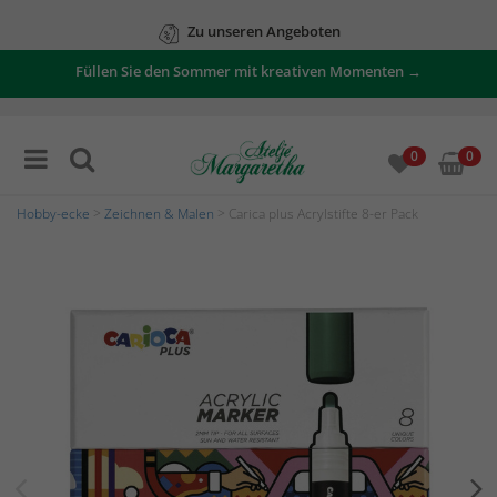
Zu unseren Angeboten
Füllen Sie den Sommer mit kreativen Momenten →
0
0
Hobby-ecke
>
Zeichnen & Malen
> Carica plus Acrylstifte 8-er Pack